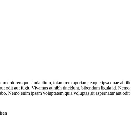
tium doloremque laudantium, totam rem aperiam, eaque ipsa quae ab illo in
aut odit aut fugit. Vivamus at nibh tincidunt, bibendum ligula id. Nem
licabo. Nemo enim ipsam voluptatem quia voluptas sit aspernatur aut odit 
isen